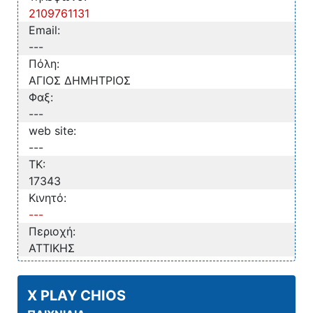
2109761131
Email:
---
Πόλη:
ΑΓΙΟΣ ΔΗΜΗΤΡΙΟΣ
Φαξ:
---
web site:
---
TK:
17343
Κινητό:
---
Περιοχή:
ΑΤΤΙΚΗΣ
X PLAY CHIOS