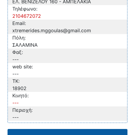
ΕΛ. ΒΕΝΙΖΕΛΟΥ 160 - ΑΜΠΕΛΑΚΙΑ
Τηλέφωνο:
2104672072
Email:
xtremerides.mggoulas@gmail.com
Πόλη:
ΣΑΛΑΜΙΝΑ
Φαξ:
---
web site:
---
TK:
18902
Κινητό:
---
Περιοχή:
---