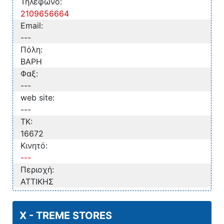
Τηλέφωνο:
2109656664
Email:
---
Πόλη:
ΒΑΡΗ
Φαξ:
---
web site:
---
TK:
16672
Κινητό:
---
Περιοχή:
ΑΤΤΙΚΗΣ
X - TREME STORES