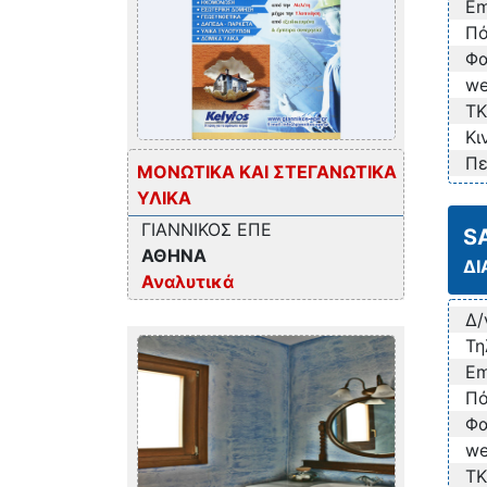
Em
Πό
Φα
we
TK
Κι
Πε
ΜΟΝΩΤΙΚΑ ΚΑΙ ΣΤΕΓΑΝΩΤΙΚΑ
ΥΛΙΚΑ
ΓΙΑΝΝΙΚΟΣ ΕΠΕ
S
ΑΘΗΝΑ
ΔΙ
Αναλυτικά
Δ/
Τη
Em
Πό
Φα
we
TK