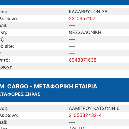
νση:
ΚΑΛΑΒΡΥΤΩΝ 36
λέφωνο:
2310657107
ail:
---
λη:
ΘΕΣΣΑΛΟΝΙΚΗ
ξ:
---
b site:
---
:
---
νητό:
6948871638
ριοχή:
---
.M. CARGO - ΜΕΤΑΦΟΡΙΚΗ ΕΤΑΙΡΙΑ
ΤΑΦΟΡΕΣ ΞΗΡΑΣ
νση:
ΛΑΜΠΡΟΥ ΚΑΤΣΩΝΗ 6
λέφωνο:
2105582432-4
ail:
---