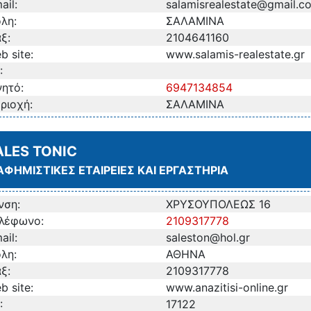
ail:
salamisrealestate@gmail.c
λη:
ΣΑΛΑΜΙΝΑ
ξ:
2104641160
b site:
www.salamis-realestate.gr
:
νητό:
6947134854
ριοχή:
ΣΑΛΑΜΙΝΑ
ALES TONIC
ΑΦΗΜΙΣΤΙΚΕΣ ΕΤΑΙΡΕΙΕΣ ΚΑΙ ΕΡΓΑΣΤΗΡΙΑ
νση:
ΧΡΥΣΟΥΠΟΛΕΩΣ 16
λέφωνο:
2109317778
ail:
saleston@hol.gr
λη:
ΑΘΗΝΑ
ξ:
2109317778
b site:
www.anazitisi-online.gr
:
17122