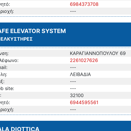
νητό:
6984373708
ριοχή:
---
AFE ELEVATOR SYSTEM
ΝΕΛΚΥΣΤΗΡΕΣ
νση:
ΚΑΡΑΓΙΑΝΝΟΠΟΥΛΟΥ 69
λέφωνο:
2261027626
ail:
---
λη:
ΛΕΙΒΑΔΙΑ
ξ:
---
b site:
---
:
32100
νητό:
6944595561
ριοχή:
---
ALA DIOTTICA