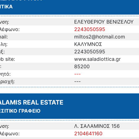
ΤΙΚΑ
νση:
ΕΛΕΥΘΕΡΙΟΥ ΒΕΝΙΖΕΛΟΥ
λέφωνο:
2243050595
ail:
miltos2@hotmail.com
λη:
ΚΑΛΥΜΝΟΣ
ξ:
2243050595
b site:
www.saladiottica.gr
:
85200
νητό:
---
ριοχή:
---
ALAMIS REAL ESTATE
ΣΙΤΙΚΟ ΓΡΑΦΕΙΟ
νση:
Λ. ΣΑΛΑΜΙΝΟΣ 156
λέφωνο:
2104641160