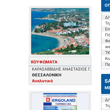
ΟΠ
Δ/
Τη
Em
Πό
Φα
we
TK
Κι
ΚΟΥΦΩΜΑΤΑ
Πε
ΚΑΡΑΣΑΒΒΙΔΗΣ ΑΝΑΣΤΑΣΙΟΣ Γ.
ΘΕΣΣΑΛΟΝΙΚΗ
S
Αναλυτικά
ΜΕ
Δ/
Τη