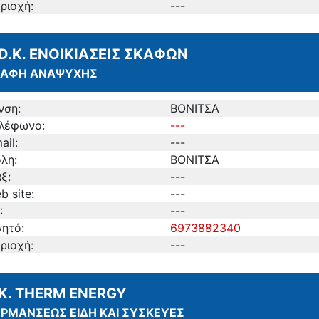
ριοχή:
---
.D.K. ΕΝΟΙΚΙΑΣΕΙΣ ΣΚΑΦΩΝ
ΚΑΦΗ ΑΝΑΨΥΧΗΣ
νση:
ΒΟΝΙΤΣΑ
λέφωνο:
---
ail:
---
λη:
ΒΟΝΙΤΣΑ
ξ:
---
b site:
---
:
---
νητό:
6973882340
ριοχή:
---
.K. THERM ENERGY
ΡΜΑΝΣΕΩΣ ΕΙΔΗ ΚΑΙ ΣΥΣΚΕΥΕΣ