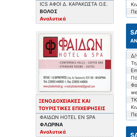
ICS ΑΦΟΙ Δ. ΚΑΡΑΚΩΣΤΑ Ο.Ε.
Κι
ΒΟΛΟΣ
Πε
Αναλυτικά
S
Α
Δ/
Τη
Em
Πό
Φα
we
TK
ΞΕΝΟΔΟΧΕΙΑΚΕΣ ΚΑΙ
Κι
ΤΟΥΡΙΣΤΙΚΕΣ ΕΠΙΧΕΙΡΗΣΕΙΣ
Πε
ΦΑΙΔΩΝ HOTEL EN SPA
ΦΛΩΡΙΝΑ
Αναλυτικά
S