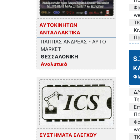
Πό
Φα
we
TK
ΑΥΤΟΚΙΝΗΤΩΝ
Κι
ΑΝΤΑΛΛΑΚΤΙΚΑ
Πε
ΠΑΠΠΑΣ ΑΝΔΡΕΑΣ - AYTO
MARKET
ΘΕΣΣΑΛΟΝΙΚΗ
S
Αναλυτικά
Κ
ΦΙ
Δ/
Τη
Em
Πό
Φα
we
ΣΥΣΤΗΜΑΤΑ ΕΛΕΓΧΟΥ
TK