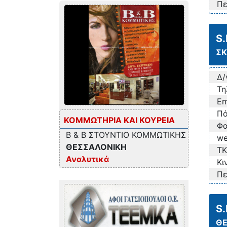
Πε
S
Σ
Δ/
Τη
Em
Πό
ΚΟΜΜΩΤΗΡΙΑ ΚΑΙ ΚΟΥΡΕΙΑ
Φα
B & B ΣΤΟΥΝΤΙΟ ΚΟΜΜΩΤΙΚΗΣ
we
ΘΕΣΣΑΛΟΝΙΚΗ
TK
Αναλυτικά
Κι
Πε
S
ΘΕ