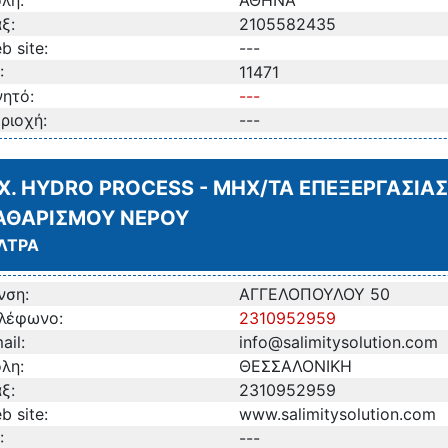
λη:
ΑΘΗΝΑ
ξ:
2105582435
b site:
---
:
11471
νητό:
---
ριοχή:
---
.X. HYDRO PROCESS - ΜΗΧ/ΤΑ ΕΠΕΞΕΡΓΑΣΙΑΣ
ΑΘΑΡΙΣΜΟΥ ΝΕΡΟΥ
ΛΤΡΑ
νση:
ΑΓΓΕΛΟΠΟΥΛΟΥ 50
λέφωνο:
2310952959
ail:
info@salimitysolution.com
λη:
ΘΕΣΣΑΛΟΝΙΚΗ
ξ:
2310952959
b site:
www.salimitysolution.com
:
---