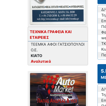
Δ/
Τη
Em
Πό
ΤΕΧΝΙΚΑ ΓΡΑΦΕΙΑ ΚΑΙ
Φα
ΕΤΑΙΡΕΙΕΣ
we
TK
ΤΕΕΜΚΑ ΑΦΟΙ ΓΑΤΣΙΟΠΟΥΛΟΙ
Κι
Ο.Ε.
Πε
ΚΙΑΤΟ
Αναλυτικά
S
ΜΕ
Δ/
Τη
Em