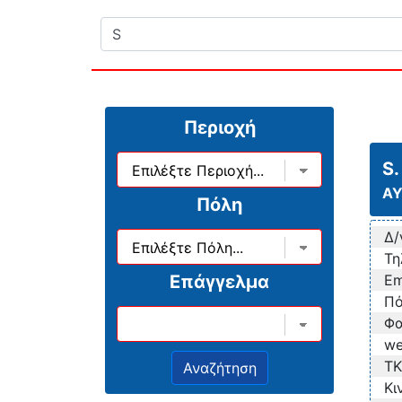
Περιοχή
S.
ΑΥ
Πόλη
Δ/
Τη
Επάγγελμα
Em
Πό
Φα
we
TK
Κι