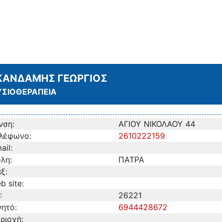
ΚΑΝΔΑΜΗΣ ΓΕΩΡΓΙΟΣ
ΣΙΟΘΕΡΑΠΕΙΑ
νση:
ΑΓΙΟΥ ΝΙΚΟΛΑΟΥ 44
λέφωνο:
2610222159
ail:
λη:
ΠΑΤΡΑ
ξ:
b site:
:
26221
νητό:
6944428672
ριοχή: