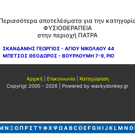
Περισσότερα αποτελέσματα για την κατηγορί
ΦΥΣΙΟΘΕΡΑΠΕΙΑ
στην περιοχή ΠΑΤΡΑ
ΣΚΑΝΔΑΜΗΣ ΓΕΩΡΓΙΟΣ - ΑΓΙΟΥ ΝΙΚΟΛΑΟΥ 44
ΜΠΕΤΣΟΣ ΘΕΟΔΩΡΟΣ - ΒΟΥΡΛΟΥΜΗ 7-9, ΡΙΟ
Αρχική
|
Επικοινωνία
|
Καταχώρηση
Copyrigt 2000 - 2026 | Powered by
wackydonkey.gr
Μ
Ν
Ξ
Ο
Π
Ρ
Σ
Τ
Υ
Φ
Χ
Ψ
Ω
A
B
C
D
E
F
G
H
I
J
K
L
M
N
O