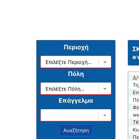
Περιοχή
Σ
ΦΥ
Πόλη
Δ/
Τη
Em
Επάγγελμα
Πό
Φα
we
TK
Κι
Πε